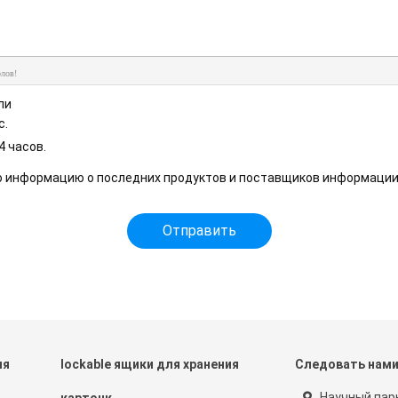
лов!
ли
с.
4 часов.
ю информацию о последних продуктов и поставщиков информации
ля
lockable ящики для хранения
Следовать нам
Научный пар