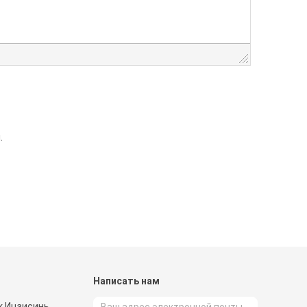
.
и
Написать нам
к Ицзисинь,