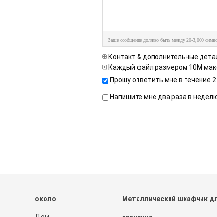
Ваше сообщение должно быть между 20-3,000 симво
Контакт & дополнительные дета
Каждый файл размером 10M мак
Прошу ответить мне в течение 2
Напишите мне два раза в недел
около
Металлический шкафчик д
Дом