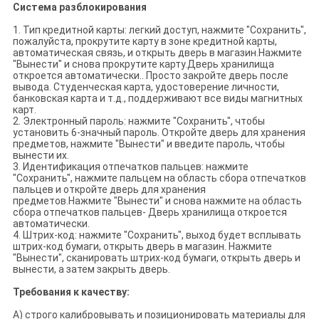
Система разблокирования
1. Тип кредитной карты: легкий доступ, нажмите "Сохранить",
пожалуйста, прокрутите карту в зоне кредитной карты,
автоматическая связь, и открыть дверь в магазин.Нажмите
"Вынести" и снова прокрутите карту.Дверь хранилища
откроется автоматически.. Просто закройте дверь после
вывода. Студенческая карта, удостоверение личности,
банковская карта и т.д., поддерживают все виды магнитных
карт.
2. Электронный пароль: нажмите "Сохранить", чтобы
установить 6-значный пароль. Откройте дверь для хранения
предметов, нажмите "Вынести" и введите пароль, чтобы
вынести их.
3. Идентификация отпечатков пальцев: нажмите
"Сохранить", нажмите пальцем на область сбора отпечатков
пальцев и откройте дверь для хранения
предметов.Нажмите "Вынести" и снова нажмите на область
сбора отпечатков пальцев- Дверь хранилища откроется
автоматически.
4. Штрих-код: нажмите "Сохранить", выход будет всплывать
штрих-код бумаги, открыть дверь в магазин. Нажмите
"Вынести", сканировать штрих-код бумаги, открыть дверь и
вынести, а затем закрыть дверь.
Требования к качеству:
A) строго калибровывать и позиционировать материалы для