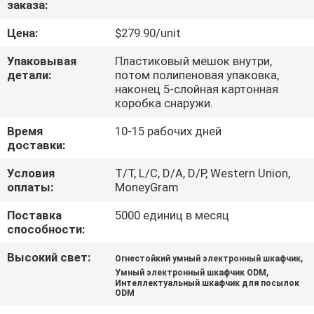
заказа:
КАЧЕСТВА
Цена:
$279.90/unit
СВЯЖИТЕСЬ
Упаковывая
Пластиковый мешок внутри,
МЫ
детали:
потом полипеновая упаковка,
наконец 5-слойная картонная
коробка снаружи.
НОВОСТИ
Время
10-15 рабочих дней
доставки:
СПРОСИТЕ
Условия
T/T, L/C, D/A, D/P, Western Union,
оплаты:
MoneyGram
ЦИТАТУ
Поставка
5000 единиц в месяц
способности:
КАРТА
САЙТА
Высокий свет:
,
Огнестойкий умный электронный шкафчик
,
Умный электронный шкафчик ODM
Интеллектуальный шкафчик для посылок
ODM
PRIVACY