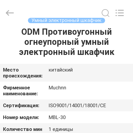
Co.,
Ltd..
All
Rights
Reserved.
Умный электронный шкафчик
Developed
by
ODM Противоугонный
ДОМ
ECER
огнеупорный умный
ПРОДУКТЫ
электронный шкафчик
О
Место
китайский
происхождения:
НАС
Фирменное
Muchnn
наименование:
ПУТЕШЕСТВИЕ
Сертификация:
ISO9001/14001/18001/CE
ФАБРИКИ
Номер модели:
MBL-30
ПРОВЕРКА
Количество мин
1 единицы