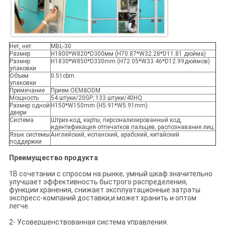
Нет, нет.
MBL-30
Размер
H1800*W820*D300мм (H70.87*W32.28*D11.81 дюйма)
Размер
H1830*W850*D330mm (H72.05*W33.46*D12.99дюймов)
упаковки
Объем
0.51cbm
упаковки
Примечание
Прием OEM&ODM
Мощность
54 штуки/20GP; 133 штуки/40HQ
Размер одной
H150*W150mm (H5.91*W5.91mm)
двери
Система
Штрих-код, карты, персонализированный код,
идентификация отпечатков пальцев, распознавание лиц.
Язык системы
Английский, испанский, арабский, китайский
поддержки
Преимущество продукта
1В сочетании с спросом на рынке, умный шкаф значительно
улучшает эффективность быстрого распределения,
функции хранения, снижает эксплуатационные затраты
экспресс-компаний доставки,и может хранить и оптом
легче.
2- Усовершенствованная система управления.