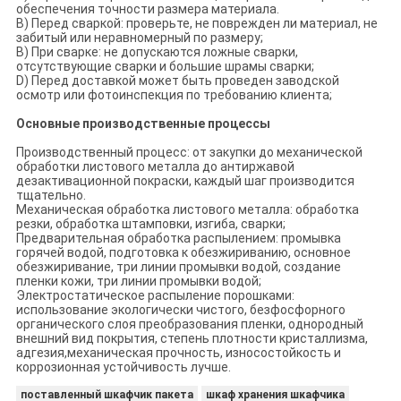
обеспечения точности размера материала.
B) Перед сваркой: проверьте, не поврежден ли материал, не
забитый или неравномерный по размеру;
В) При сварке: не допускаются ложные сварки,
отсутствующие сварки и большие шрамы сварки;
D) Перед доставкой может быть проведен заводской
осмотр или фотоинспекция по требованию клиента;
Основные производственные процессы
Производственный процесс: от закупки до механической
обработки листового металла до антиржавой
дезактивационной покраски, каждый шаг производится
тщательно.
Механическая обработка листового металла: обработка
резки, обработка штамповки, изгиба, сварки;
Предварительная обработка распылением: промывка
горячей водой, подготовка к обезжириванию, основное
обезжиривание, три линии промывки водой, создание
пленки кожи, три линии промывки водой;
Электростатическое распыление порошками:
использование экологически чистого, безфосфорного
органического слоя преобразования пленки, однородный
внешний вид покрытия, степень плотности кристаллизма,
адгезия,механическая прочность, износостойкость и
коррозионная устойчивость лучше.
поставленный шкафчик пакета
шкаф хранения шкафчика