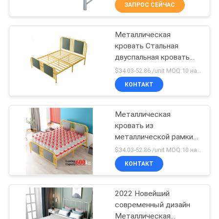
КАЧЕСТВА
ЗАПРОС СЕЙЧАС
Металлическая
СВЯЖИТЕСЬ
69
кровать Стальная
МЫ
двуспальная кровать
Безопасная
Королевский размер
$34.03-52.86 /unit MOQ:10 наборов
коробка
Королевский размер
НОВОСТИ
КОНТАКТ
Современный дизайн
Дешевая цена
СПРОСИТЕ
Металлическая
кровать из
ЦИТАТУ
металлической рамки
30
Мебель для одной
$34.03-52.86 /unit MOQ:10 наборов
спальни
КАРТА
Металлический
КОНТАКТ
САЙТА
мобильный
2022 Новейший
постамент
современный дизайн
PRIVACY
Металлическая