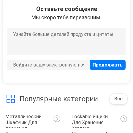
25
Оставьте сообщение
Мы скоро тебе перезвоним!
Сейфный шкаф
15
мобильное
включение в
Популярные категории
Все
набор отложенных
изменений
Металлический 
Lockable Ящики 
Шкафчик Для 
Для Хранения 
Хранения
Карточк
6