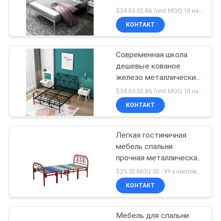
POLICY
кровать
$34.03-52.86 /unit MOQ:10 наборов
КОНТАКТ
28
Металлический
Современная школа
дешевые кованое
шкаф для ящиков
железо металлические
кровати студентов
$34.03-52.86 /unit MOQ:10 наборов
взрослых палубы рамки
КОНТАКТ
кровати
Легкая гостиничная
48
мебель спальни
Умный
прочная металлическая
складная одноэтажная
$25.50 MOQ:50 - 99 комплектов
электронный
кровать
КОНТАКТ
шкафчик
Мебель для спальни