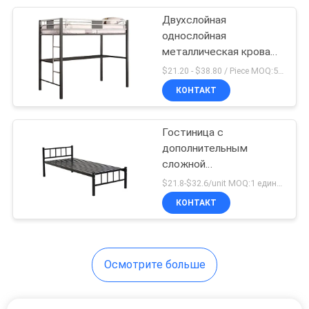
Двухслойная
39
однослойная
Металлическая
металлическая кровать
королевского размера
$21.20 - $38.80 / Piece MOQ:50 часть/частей
рамка кровати
КОНТАКТ
Гостиница с
дополнительным
сложной
18
металлической кровать
$21.8-$32.6/unit MOQ:1 единицы
Школьный стол с
электростатического
КОНТАКТ
порошкового покрытия
стулом
Осмотрите больше