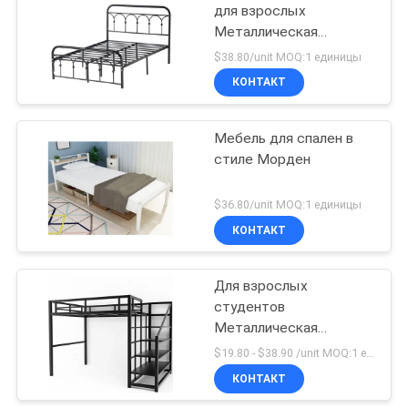
для взрослых
Металлическая
26
кровать для взрослых
$38.80/unit MOQ:1 единицы
ISO9001 ISO14001
Металлические
КОНТАКТ
Сертификат
полки
Мебель для спален в
стиле Морден
$36.80/unit MOQ:1 единицы
КОНТАКТ
31
Металлическая
Для взрослых
студентов
одноэтажная
Металлическая
кровать
кровать с рамкой
$19.80 - $38.90 /unit MOQ:1 единицы
КОНТАКТ