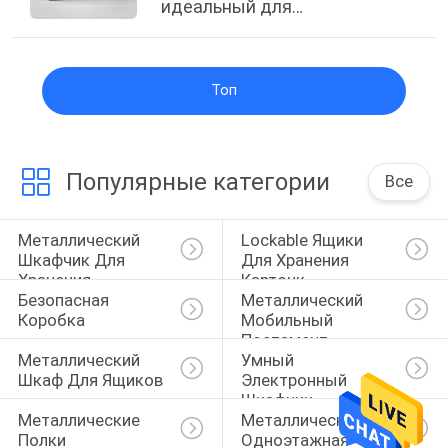
идеальный для
повседневного
использования
Топ
Популярные категории
Все
Металлический 
Lockable Ящики 
Шкафчик Для 
Для Хранения 
Хранения
Карточк
Безопасная 
Металлический 
Коробка
Мобильный 
Постамент
Металлический 
Умный 
Шкаф Для Ящиков
Электронный 
Шкафчик
Металлические 
Металлическая 
Полки
Одноэтажная 