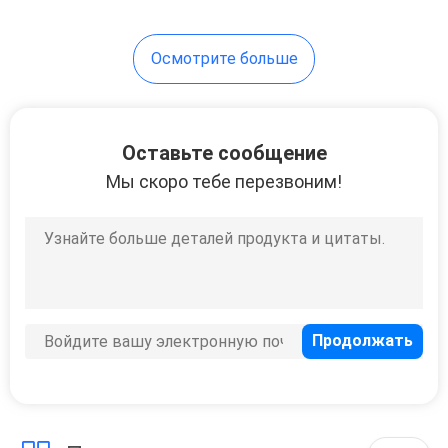
39
Осмотрите больше
Металлическая
рамка кровати
Оставьте сообщение
Мы скоро тебе перезвоним!
18
Школьный стол с
стулом