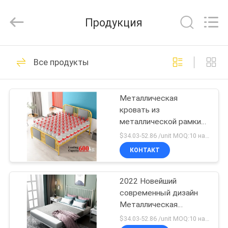
Co.,
Ltd..
All
Продукция
Rights
Reserved.
Developed
by
ДОМ
ECER
49
Все продукты
Металлический
ПРОДУКТЫ
шкафчик для
Металлическая
кровать из
хранения
О
металлической рамки
НАС
Мебель для одной
$34.03-52.86 /unit MOQ:10 наборов
спальни
КОНТАКТ
50
ПУТЕШЕСТВИЕ
lockable ящики для
2022 Новейший
ФАБРИКИ
современный дизайн
хранения карточк
Металлическая
ПРОВЕРКА
кровать
$34.03-52.86 /unit MOQ:10 наборов