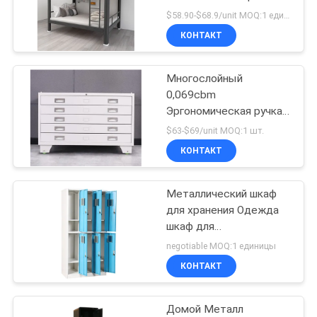
POLICY
взрослой кроватка на
$58.90-$68.9/unit MOQ:1 единицы
чердаке Стальная
КОНТАКТ
кровать на чердаке
28
Фабрика поставок
Металлический
Многослойный
0,069cbm
шкаф для ящиков
Эргономическая ручка
Металлический ящик
$63-$69/unit MOQ:1 шт.
шкаф сбитый
КОНТАКТ
конструкция
Металлический шкаф
48
для хранения Одежда
Умный
шкаф для
повседневных нужд
negotiable MOQ:1 единицы
электронный
Стальной шкаф Шкаф
КОНТАКТ
фабрика Китай
шкафчик
Домой Металл