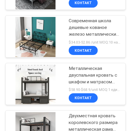
КАЧЕСТВА
КОНТАКТ
Современная школа
СВЯЖИТЕСЬ
69
дешевые кованое
МЫ
железо металлические
Безопасная
кровати студентов
$34.03-52.86 /unit MOQ:10 наборов
коробка
взрослых палубы рамки
НОВОСТИ
КОНТАКТ
кровати
СПРОСИТЕ
Металлическая
двуспальная кровать с
ЦИТАТУ
шкафом и матрасом
30
дешевая цена хорошее
$58.90-$68.9/unit MOQ:1 единицы
качество
КАРТА
Металлический
КОНТАКТ
САЙТА
мобильный
Двухместная кровать
постамент
королевского размера
PRIVACY
металлическая рама