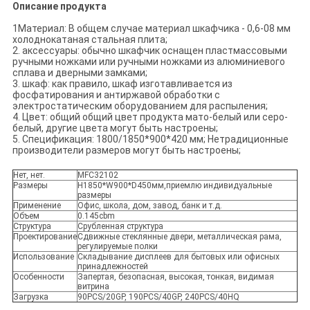
Описание продукта
1Материал: В общем случае материал шкафчика - 0,6-08 мм
холоднокатаная стальная плита;
2. аксессуары: обычно шкафчик оснащен пластмассовыми
ручными ножками или ручными ножками из алюминиевого
сплава и дверными замками;
3. шкаф: как правило, шкаф изготавливается из
фосфатирования и антиржавой обработки с
электростатическим оборудованием для распыления;
4. Цвет: общий общий цвет продукта мато-белый или серо-
белый, другие цвета могут быть настроены;
5. Спецификация: 1800/1850*900*420 мм; Нетрадиционные
производители размеров могут быть настроены;
Нет, нет.
MFC32102
Размеры
H1850*W900*D450мм,приемлю индивидуальные
размеры
Применение
Офис, школа, дом, завод, банк и т.д.
Объем
0.145cbm
Структура
Срубленная структура
Проектирование
Сдвижные стеклянные двери, металлическая рама,
регулируемые полки
Использование
Складывание дисплеев для бытовых или офисных
принадлежностей
Особенности
Запертая, безопасная, высокая, тонкая, видимая
витрина
Загрузка
90PCS/20GP, 190PCS/40GP, 240PCS/40HQ