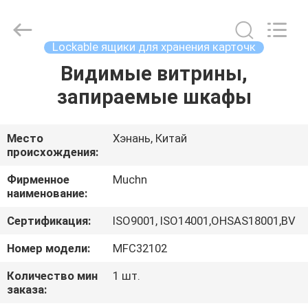
Co.,
Ltd..
All
Rights
Reserved.
Lockable ящики для хранения карточк
Developed
by
ECER
Видимые витрины,
ДОМ
запираемые шкафы
ПРОДУКТЫ
Место
Хэнань, Китай
происхождения:
О
НАС
Фирменное
Muchn
наименование:
Сертификация:
ISO9001, ISO14001,OHSAS18001,BV
ПУТЕШЕСТВИЕ
ФАБРИКИ
Номер модели:
MFC32102
Количество мин
1 шт.
заказа:
ПРОВЕРКА