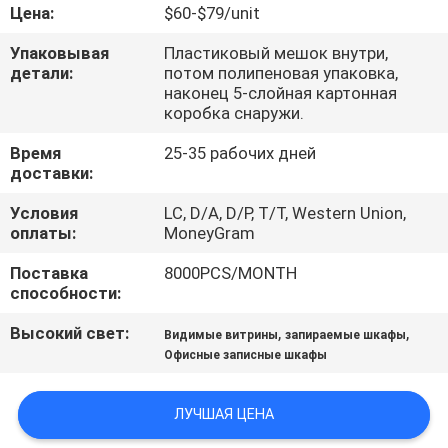
КАЧЕСТВА
Цена:
$60-$79/unit
Упаковывая
Пластиковый мешок внутри,
СВЯЖИТЕСЬ
детали:
потом полипеновая упаковка,
наконец 5-слойная картонная
МЫ
коробка снаружи.
Время
25-35 рабочих дней
НОВОСТИ
доставки:
Условия
LC, D/A, D/P, T/T, Western Union,
оплаты:
MoneyGram
СПРОСИТЕ
ЦИТАТУ
Поставка
8000PCS/MONTH
способности:
КАРТА
Высокий свет:
,
,
Видимые витрины
запираемые шкафы
Офисные записные шкафы
САЙТА
ЛУЧШАЯ ЦЕНА
PRIVACY