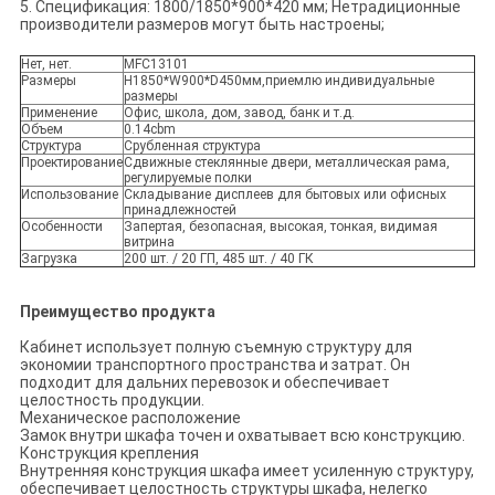
5. Спецификация: 1800/1850*900*420 мм; Нетрадиционные
производители размеров могут быть настроены;
Нет, нет.
MFC13101
Размеры
H1850*W900*D450мм,приемлю индивидуальные
размеры
Применение
Офис, школа, дом, завод, банк и т.д.
Объем
0.14cbm
Структура
Срубленная структура
Проектирование
Сдвижные стеклянные двери, металлическая рама,
регулируемые полки
Использование
Складывание дисплеев для бытовых или офисных
принадлежностей
Особенности
Запертая, безопасная, высокая, тонкая, видимая
витрина
Загрузка
200 шт. / 20 ГП, 485 шт. / 40 ГК
Преимущество продукта
Кабинет использует полную съемную структуру для
экономии транспортного пространства и затрат. Он
подходит для дальних перевозок и обеспечивает
целостность продукции.
Механическое расположение
Замок внутри шкафа точен и охватывает всю конструкцию.
Конструкция крепления
Внутренняя конструкция шкафа имеет усиленную структуру,
обеспечивает целостность структуры шкафа, нелегко