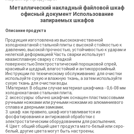
Металлический накладный файловой шкаф
офисный документ Использование
запираемых шкафов
Описание продукта
Продукция изготовлена из высококачественной
холоднокатаной стальной плиты с высокой стойкостью к
давлению, высокой прочностью, устойчивостью к ударам и
нелегкой деформацией.Часть сварки использует
квазисплавную сварку с гладкой
поверхностьюЭлектростатический порошковой спрей,
красивый и щедрый, влагостойкий и антикоррозийный.
Инструкции по техническому обслуживанию: для очистки
используйте сухую и влажную ткань, а затем используйте
сухую ткань для очистки воды.
1Материал: В общем случае материал шкафчика - 0,6-08 мм
холоднокатаная стальная плита;
2. аксессуары: обычно шкафчик оснащен пластмассовыми
ручными ножками или ручными ножками из алюминиевого
сплава и дверными замками;
3. шкаф: как правило, шкаф изготавливается из
фосфатирования и антиржавой обработки с
электростатическим оборудованием для распыления;
4. Цвет: общий общий цвет продукта мато-белый или серо-
белый, другие цвета могут быть настроены;