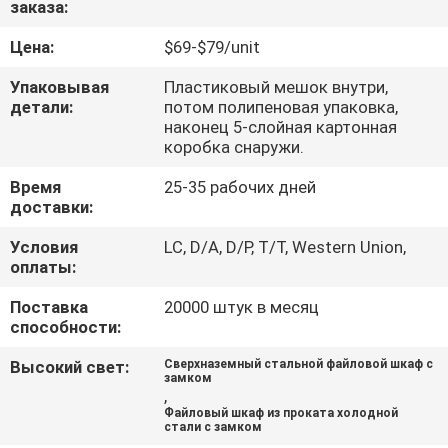
заказа:
КАЧЕСТВА
Цена:
$69-$79/unit
СВЯЖИТЕСЬ
Упаковывая
Пластиковый мешок внутри,
МЫ
детали:
потом полипеновая упаковка,
наконец 5-слойная картонная
коробка снаружи.
НОВОСТИ
Время
25-35 рабочих дней
доставки:
СПРОСИТЕ
Условия
LC, D/A, D/P, T/T, Western Union,
оплаты:
ЦИТАТУ
Поставка
20000 штук в месяц
способности:
КАРТА
САЙТА
Высокий свет:
Сверхназемный стальной файловой шкаф с
замком
,
Файловый шкаф из проката холодной
PRIVACY
стали с замком