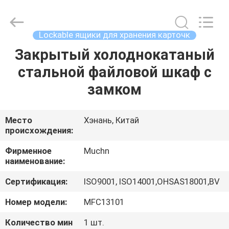
Industrial
Co.,
Ltd..
All
Rights
Lockable ящики для хранения карточк
Reserved.
Developed
Закрытый холоднокатаный
ДОМ
by
ECER
стальной файловой шкаф с
ПРОДУКТЫ
замком
О
Место
Хэнань, Китай
происхождения:
НАС
Фирменное
Muchn
наименование:
ПУТЕШЕСТВИЕ
Сертификация:
ISO9001, ISO14001,OHSAS18001,BV
ФАБРИКИ
Номер модели:
MFC13101
ПРОВЕРКА
Количество мин
1 шт.