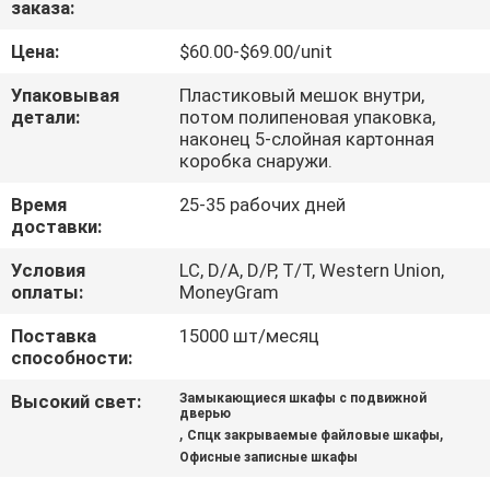
заказа:
КАЧЕСТВА
Цена:
$60.00-$69.00/unit
СВЯЖИТЕСЬ
Упаковывая
Пластиковый мешок внутри,
МЫ
детали:
потом полипеновая упаковка,
наконец 5-слойная картонная
коробка снаружи.
НОВОСТИ
Время
25-35 рабочих дней
доставки:
СПРОСИТЕ
Условия
LC, D/A, D/P, T/T, Western Union,
оплаты:
MoneyGram
ЦИТАТУ
Поставка
15000 шт/месяц
способности:
КАРТА
САЙТА
Высокий свет:
Замыкающиеся шкафы с подвижной
дверью
,
,
Спцк закрываемые файловые шкафы
Офисные записные шкафы
PRIVACY