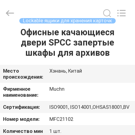
Industrial
Co.,
Ltd..
All
Rights
Lockable ящики для хранения карточк
Reserved.
Developed
Офисные качающиеся
ДОМ
by
ECER
двери SPCC запертые
ПРОДУКТЫ
шкафы для архивов
О
Место
Хэнань, Китай
происхождения:
НАС
Фирменное
Muchn
наименование:
ПУТЕШЕСТВИЕ
Сертификация:
ISO9001, ISO14001,OHSAS18001,BV
ФАБРИКИ
Номер модели:
MFC21102
ПРОВЕРКА
Количество мин
1 шт.