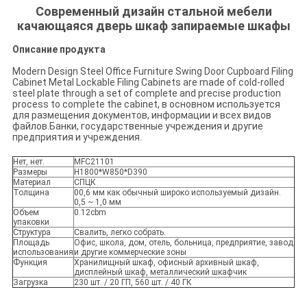
Современный дизайн стальной мебели
качающаяся дверь шкаф запираемые шкафы
Описание продукта
Modern Design Steel Office Furniture Swing Door Cupboard Filing
Cabinet Metal Lockable Filing Cabinets are made of cold-rolled
steel plate through a set of complete and precise production
process to complete the cabinet, в основном используется
для размещения документов, информации и всех видов
файлов.Банки, государственные учреждения и другие
предприятия и учреждения.
Нет, нет.
MFC21101
Размеры
H1800*W850*D390
Материал
СПЦК
Толщина
00,6 мм как обычный широко используемый дизайн.
0,5 ~ 1,0 мм
Объем
0.12cbm
упаковки
Структура
Свалить, легко собрать.
Площадь
Офис, школа, дом, отель, больница, предприятие, завод
использования
и другие коммерческие зоны
Функция
Хранилищный шкаф, офисный архивный шкаф,
дисплейный шкаф, металлический шкафчик
Загрузка
230 шт. / 20 ГП, 560 шт. / 40 ГК