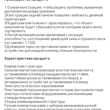
1.Осевая конструкция, чтобы решить проблему, вызванную
дисбалансом шкафа хранения.
2Конструкция задней панели позволяет избежать двойной
перегородки.
3Подвесная плита может гарантировать, что объект
хранения не будет сбрасываться на соседние края и легко
сортировать.
4.Литой железный ролик увеличивает несущую
способность, соотношение движущей силы и грузового веса
составляет 1:1500.
5Добавлено скрытое противокатание и тормозное
устройство для каждой колонны, больше безопасности.
Характеристики продукта
Компактная структура
Сильная магнитная резиновая уплотнительная лента
устанавливается между каждым корпусом стойки,
пылестойкая доска устанавливается сверху, а
антикрысиное устройство устанавливается внизу.
Электростатическое опрыскивание
Пластиковый порошок высокочастотным, высоковольтным
электростатическим оборудованием, распыляющим
отвердительную пленку.
Сборка комбинированной структуры
Ручная компактная рама с набором механизмов ручной
работы; электрическая компактная рама оснащена двумя