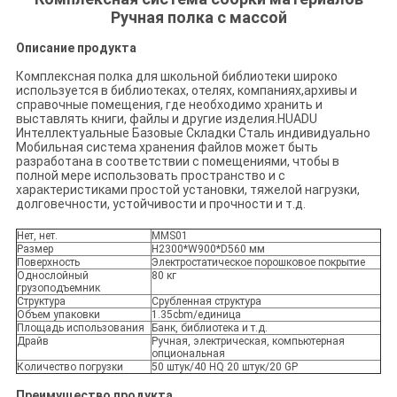
Ручная полка с массой
Описание продукта
Комплексная полка для школьной библиотеки широко
используется в библиотеках, отелях, компаниях,архивы и
справочные помещения, где необходимо хранить и
выставлять книги, файлы и другие изделия.HUADU
Интеллектуальные Базовые Складки Сталь индивидуально
Мобильная система хранения файлов может быть
разработана в соответствии с помещениями, чтобы в
полной мере использовать пространство и с
характеристиками простой установки, тяжелой нагрузки,
долговечности, устойчивости и прочности и т.д.
Нет, нет.
MMS01
Размер
H2300*W900*D560 мм
Поверхность
Электростатическое порошковое покрытие
Однослойный
80 кг
грузоподъемник
Структура
Срубленная структура
Объем упаковки
1.35cbm/единица
Площадь использования
Банк, библиотека и т.д.
Драйв
Ручная, электрическая, компьютерная
опциональная
Количество погрузки
50 штук/40 HQ 20 штук/20 GP
Преимущество продукта