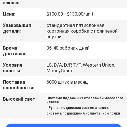
заказа:
КАЧЕСТВА
Цена:
$100.00 - $130.00/unit
СВЯЖИТЕСЬ
Упаковывая
стандартная пятислойная
МЫ
детали:
картонная коробка с полипеной
внутри
Время
35-40 рабочих дней
НОВОСТИ
доставки:
Условия
LC, D/A, D/P, T/T, Western Union,
СПРОСИТЕ
оплаты:
MoneyGram
ЦИТАТУ
Поставка
6000 штук в месяц
способности:
КАРТА
Высокий свет:
Система подвижных стеллажей массового
класса
САЙТА
,
,
Ручная подвижная система полок
система подвижной библиотечной полки
PRIVACY