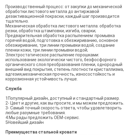
Производственный процесс: от закупки до механической
обработки листового металла до антиржавой
дезактивационной покраски, каждый шаг производится
тщательно.
Механическая обработка листового металла: обработка
резки, обработка штамповки, изгиба, сварки;
Предварительная обработка распылением: промывка
горячей водой, подготовка к обезжириванию, основное
обезжиривание, три линии промывки водой, создание
пленки кожи, три линии промывки водой;
Электростатическое распыление порошками:
использование экологически чистого, безфосфорного
органического слоя преобразования пленки, однородный
внешний вид покрытия, степень плотности кристаллизма,
адгезия,механическая прочность, износостойкость и
коррозионная устойчивость лучше.
Служба
1Популярный дизайн, доступный и стандартный размер.
2- Цвет и другие, как вы просите, и мы можем предложить.
3- Самый точный скорость ответа, чтобы удовлетворить
любые разумные требования.
4.Мы рады предложить OEM-сервис.
5Новейший дизайн
Преимущества стальной кровати