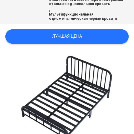
POLICY
стальная односпальная кровать
,
Мультифункциональная
однометаллическая черная кровать
ЛУЧШАЯ ЦЕНА