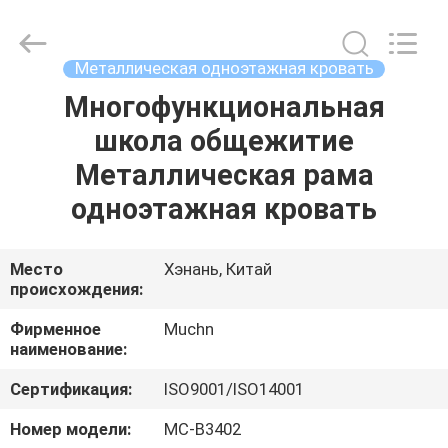
Co.,
Ltd..
All
Rights
Reserved.
Металлическая одноэтажная кровать
Developed
by
Многофункциональная
ДОМ
ECER
школа общежитие
ПРОДУКТЫ
Металлическая рама
одноэтажная кровать
О
НАС
Место
Хэнань, Китай
происхождения:
ПУТЕШЕСТВИЕ
Фирменное
Muchn
наименование:
ФАБРИКИ
Сертификация:
ISO9001/ISO14001
ПРОВЕРКА
Номер модели:
MC-B3402