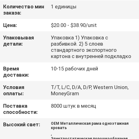
КАЧЕСТВА
Количество мин
1 единицы
заказа:
СВЯЖИТЕСЬ
Цена:
$20.00 - $38.90/unit
МЫ
Упаковывая
Упаковка 1) Упаковка с
детали:
разбивкой. 2) 5 слоев
стандартного экспортного
НОВОСТИ
картона с внутренней подкладко
Время
10-15 рабочих дней
СПРОСИТЕ
доставки:
ЦИТАТУ
Условия
T/T, L/C, D/A, D/P, Western Union,
оплаты:
MoneyGram
КАРТА
Поставка
8000 штук в месяц
способности:
САЙТА
Высокий свет:
OEM Металлическая рама одноэтажная
кровать
PRIVACY
,
Электростатическая порошкообразная