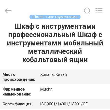
Co.,
Ltd..
All
Rights
Reserved.
Шкаф с инструментами
Developed
by
Шкаф с инструментами
ДОМ
ECER
профессиональный Шкаф с
ПРОДУКТЫ
инструментами мобильный
металлический
О
кобальтовый ящик
НАС
Место
Хэнань, Китай
происхождения:
ПУТЕШЕСТВИЕ
ФАБРИКИ
Фирменное
Muchn
наименование:
ПРОВЕРКА
Сертификация:
ISO9001/14001/18001/CE