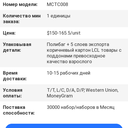
КАЧЕСТВА
Номер модели:
MCTC008
Количество мин
1 единицы
СВЯЖИТЕСЬ
заказа:
МЫ
Цена:
$150-165.5/unit
Упаковывая
Полибаг + 5 слоев экспорта
НОВОСТИ
детали:
коричневый картон LCL товары с
поддонами превосходное
качество взрослого
СПРОСИТЕ
Время
10-15 рабочих дней
ЦИТАТУ
доставки:
Условия
T/T, L/C, D/A, D/P, Western Union,
КАРТА
оплаты:
MoneyGram
САЙТА
Поставка
30000 набор/наборов в Месяц
способности:
PRIVACY